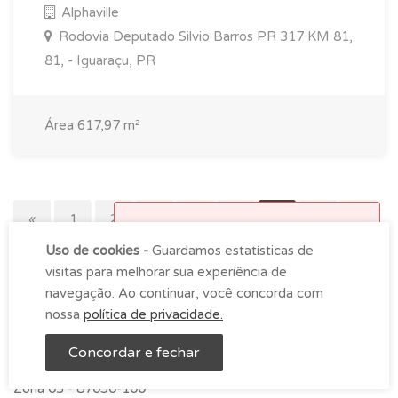
Alphaville
Rodovia Deputado Silvio Barros PR 317 KM 81,
81, - Iguaraçu, PR
Área 617,97 m²
«
1
2
3
4
5
6
7
8
Horário de funcionamento
Uso de cookies -
Guardamos estatísticas de
9
10
11
12
»
Atendimento na empresa das
visitas para melhorar sua experiência de
9h00 as 18h00 de segunda-
navegação. Ao continuar, você concorda com
feira à sexta.
nossa
política de privacidade.
Onde estamos
OK
Concordar e fechar
Rua Santos Dumont, 1132
Zona 03 -
87050-100