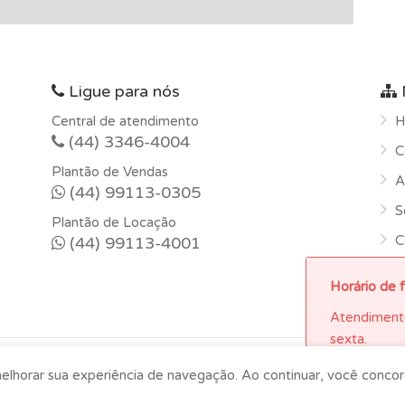
Ligue para nós
Central de atendimento
H
(44) 3346-4004
C
Plantão de Vendas
A
(44) 99113-0305
S
Plantão de Locação
C
(44) 99113-4001
Horário de 
Atendiment
sexta.
melhorar sua experiência de navegação. Ao continuar, você conco
OK
LDS Imóveis © Copyright 2026 -
Imoblist