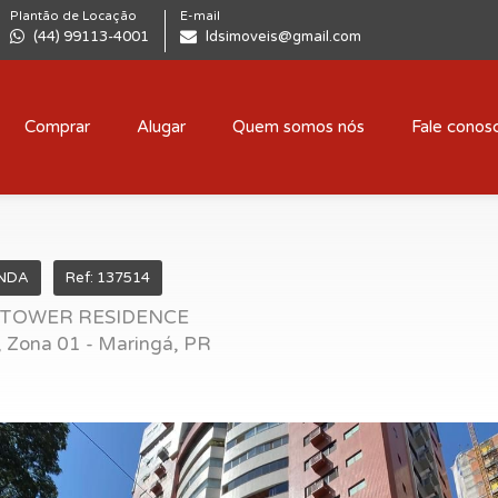
Plantão de Locação
E-mail
(44) 99113-4001
ldsimoveis@gmail.com
Comprar
Alugar
Quem somos nós
Fale conos
NDA
Ref: 137514
 TOWER RESIDENCE
 Zona 01 - Maringá, PR