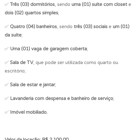
✅
Três (03) dormitórios
, sendo
uma (01) suíte com closet
e
dois (02) quartos simples
;
✅
Quatro (04) banheiros
, sendo
três (03) sociais
e
um (01)
da suíte
;
✅
Uma (01) vaga de garagem coberta
;
✅
Sala de TV
, que pode ser utilizada como quarto ou
escritório;
✅
Sala de estar e jantar
;
✅
Lavanderia com despensa e banheiro de serviço
;
✅
Imóvel mobiliado.
Valor da locação: R$ 2.100,00