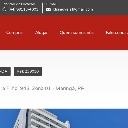
Plantão de Locação
E-mail
(44) 99113-4001
ldsimoveis@gmail.com
Comprar
Alugar
Quem somos nós
Fale conos
NDA
Ref: 239010
ra Filho, 943, Zona 01 - Maringá, PR