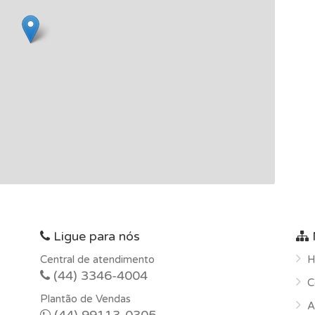
Ligue para nós
Central de atendimento
H
(44) 3346-4004
C
Plantão de Vendas
A
(44) 99113-0305