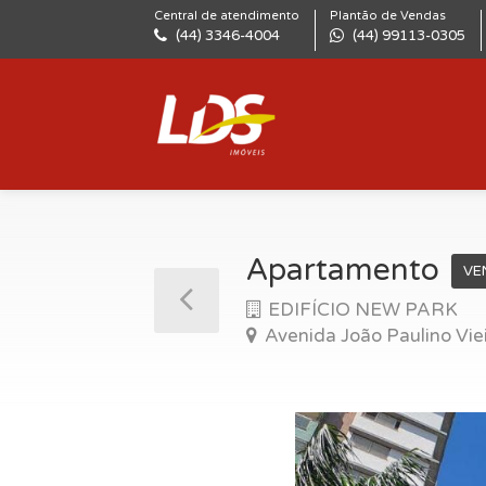
Central de atendimento
Plantão de Vendas
(44) 3346-4004
(44) 99113-0305
Apartamento
VE
EDIFÍCIO NEW PARK
Avenida João Paulino Viei