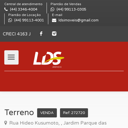
Central de atendimento
Plantão de Vendas
(44) 3346-4004
(44) 99113-0305
Plantão de Locação
E-mail
(44) 99113-4001
ldsimoveis@gmail.com
CRECI 4163 J
Terreno
VENDA
Ref: 272720
Rua Hideo Kusumoto, , Jardim Parque das