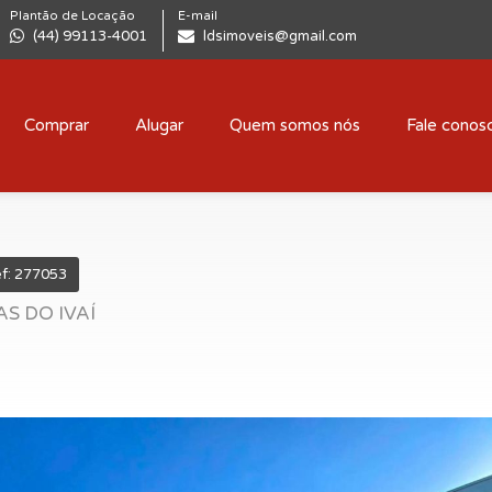
Plantão de Locação
E-mail
(44) 99113-4001
ldsimoveis@gmail.com
Comprar
Alugar
Quem somos nós
Fale conos
f: 277053
 DO IVAÍ