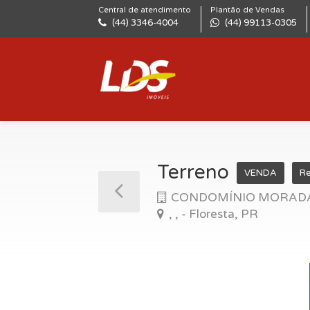
Central de atendimento
Plantão de Vendas
(44) 3346-4004
(44) 99113-0305
Terreno
VENDA
Re
CONDOMÍNIO MORADAS
, , - Floresta, PR