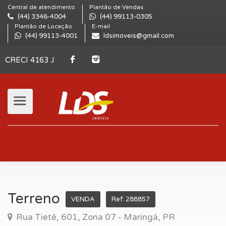
Central de atendimento
Plantão de Vendas
(44) 3346-4004
(44) 99113-0305
Plantão de Locação
E-mail
(44) 99113-4001
ldsimoveis@gmail.com
CRECI 4163 J
Terreno
VENDA
Ref: 288857
Rua Tietê, 601, Zona 07 - Maringá, PR