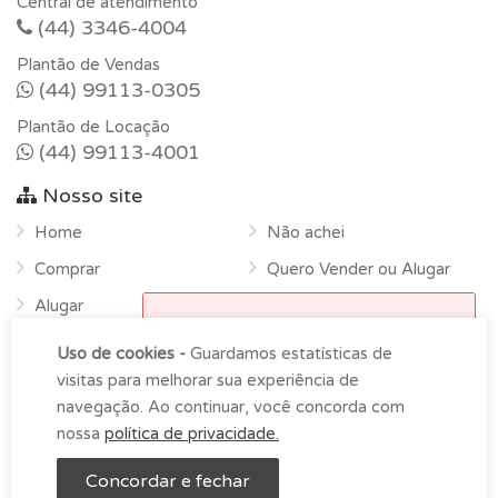
Central de atendimento
(44) 3346-4004
Plantão de Vendas
(44) 99113-0305
Plantão de Locação
(44) 99113-4001
Nosso site
Home
Não achei
Comprar
Quero Vender ou Alugar
Alugar
Horário de funcionamento
Sobre
Uso de cookies -
Guardamos estatísticas de
Atendimento na empresa das
Contato
visitas para melhorar sua experiência de
9h00 as 18h00 de segunda-
navegação. Ao continuar, você concorda com
feira à sexta.
nossa
política de privacidade.
OK
LDS Imóveis © Copyright 2026 -
Imoblist
Concordar e fechar