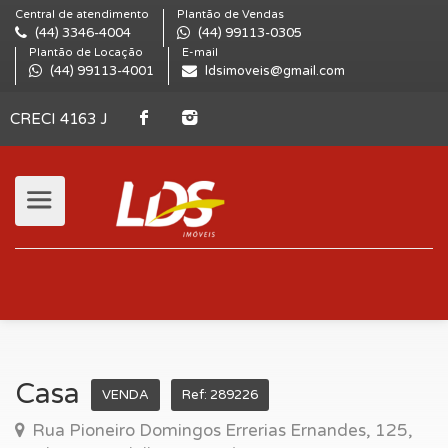
Central de atendimento
Plantão de Vendas
(44) 3346-4004
(44) 99113-0305
Plantão de Locação
E-mail
(44) 99113-4001
ldsimoveis@gmail.com
CRECI 4163 J
Casa
VENDA
Ref: 289226
Rua Pioneiro Domingos Errerias Ernandes, 125,