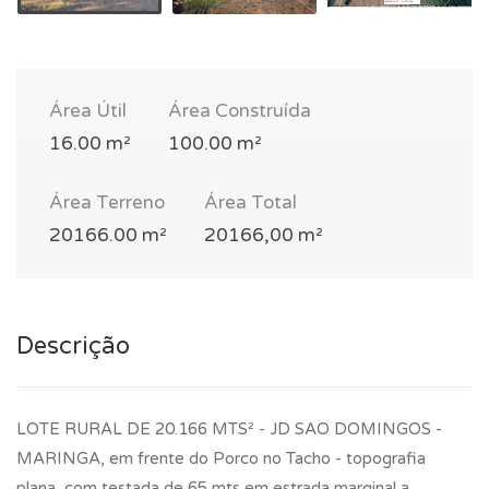
Área Útil
Área Construída
16.00 m²
100.00 m²
Área Terreno
Área Total
20166.00 m²
20166,00 m²
Descrição
LOTE RURAL DE 20.166 MTS² - JD SAO DOMINGOS -
MARINGA, em frente do Porco no Tacho - topografia
plana, com testada de 65 mts em estrada marginal a