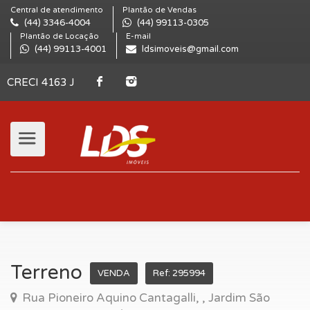
Central de atendimento
Plantão de Vendas
(44) 3346-4004
(44) 99113-0305
Plantão de Locação
E-mail
(44) 99113-4001
ldsimoveis@gmail.com
CRECI 4163 J
Terreno
VENDA
Ref: 295994
Rua Pioneiro Aquino Cantagalli, , Jardim São