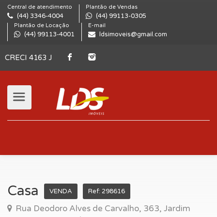
Central de atendimento
Plantão de Vendas
(44) 3346-4004
(44) 99113-0305
Plantão de Locação
E-mail
(44) 99113-4001
ldsimoveis@gmail.com
CRECI 4163 J
Casa
VENDA
Ref: 298616
Rua Deodoro Alves de Carvalho, 363, Jardim