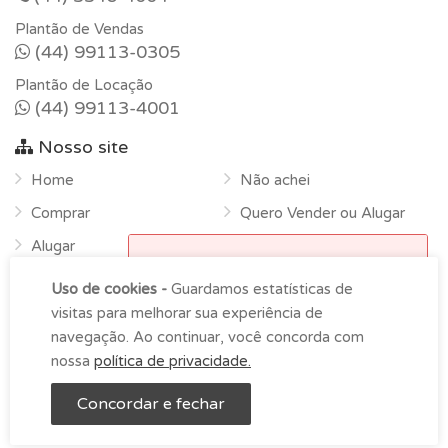
Plantão de Vendas
(44) 99113-0305
Plantão de Locação
(44) 99113-4001
Nosso site
Home
Não achei
Comprar
Quero Vender ou Alugar
Alugar
Horário de funcionamento
Sobre
Uso de cookies -
Guardamos estatísticas de
Atendimento na empresa das
Contato
visitas para melhorar sua experiência de
9h00 as 18h00 de segunda-
navegação. Ao continuar, você concorda com
feira à sexta.
nossa
política de privacidade.
OK
LDS Imóveis © Copyright 2026 -
Imoblist
Concordar e fechar
Entre em contato