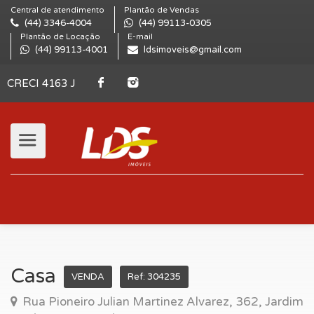
Central de atendimento
Plantão de Vendas
(44) 3346-4004
(44) 99113-0305
Plantão de Locação
E-mail
(44) 99113-4001
ldsimoveis@gmail.com
CRECI 4163 J
Casa
VENDA
Ref: 304235
Rua Pioneiro Julian Martinez Alvarez, 362, Jardim