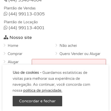
(44) 3346-4004
Plantão de Vendas
(44) 99113-0305
Plantão de Locação
(44) 99113-4001
Nosso site
Home
Não achei
Comprar
Quero Vender ou Alugar
Alugar
Horário de funcionamento
Sobre
Uso de cookies -
Guardamos estatísticas de
Atendimento na empresa das
Contato
visitas para melhorar sua experiência de
9h00 as 18h00 de segunda-
navegação. Ao continuar, você concorda com
feira à sexta.
nossa
política de privacidade.
OK
LDS Imóveis © Copyright 2026 -
Imoblist
Concordar e fechar
Entre em contato