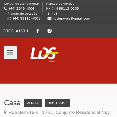
Central de atendimento
Plantão de Vendas
(44) 3346-4004
(44) 99113-0305
Plantão de Locação
E-mail
(44) 99113-4001
ldsimoveis@gmail.com
CRECI 4163 J
Casa
VENDA
Ref: 312453
Rua Bem-te-vi, 1721, Conjunto Residencial Ney