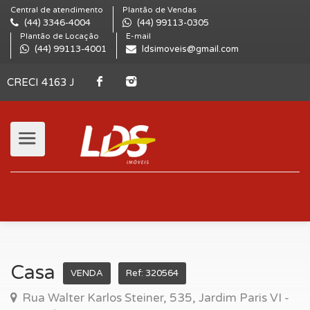
Central de atendimento
Plantão de Vendas
(44) 3346-4004
(44) 99113-0305
Plantão de Locação
E-mail
(44) 99113-4001
ldsimoveis@gmail.com
CRECI 4163 J
Casa
VENDA
Ref: 320564
Rua Walter Karlos Steiner, 535, Jardim Paris VI -