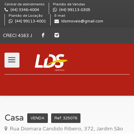
Central de atendimento
Plantão de Vendas
(44) 3346-4004
(44) 99113-0305
Plantão de Locação
E-mail
(44) 99113-4001
ldsimoveis@gmail.com
CRECI 4163 J
Casa
VENDA
Ref: 325076
Rua Diomara Candido Ribeiro, 372, Jardim São