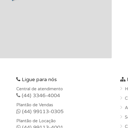
Ligue para nós
Central de atendimento
H
(44) 3346-4004
C
Plantão de Vendas
A
(44) 99113-0305
S
Plantão de Locação
C
(44) 99113-4001