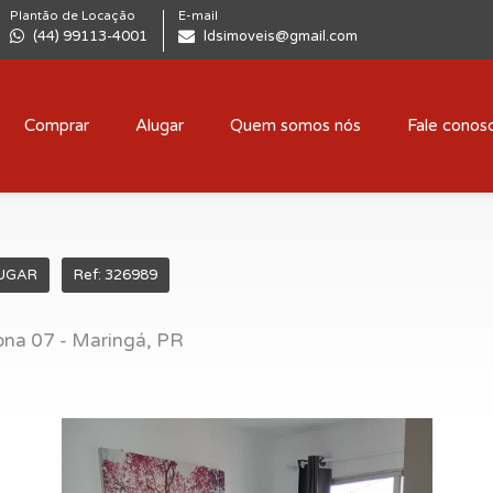
Plantão de Locação
E-mail
(44) 99113-4001
ldsimoveis@gmail.com
Comprar
Alugar
Quem somos nós
Fale conos
UGAR
Ref: 326989
na 07 - Maringá, PR