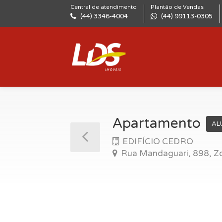
Central de atendimento
Plantão de Vendas
(44) 3346-4004
(44) 99113-0305
Apartamento
AL
EDIFÍCIO CEDRO
Rua Mandaguari, 898, Zo