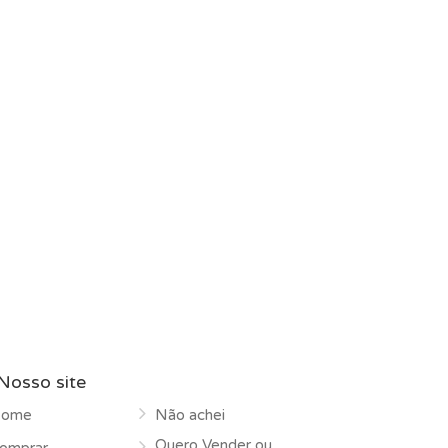
Nosso site
ome
Não achei
Quero Vender ou
omprar