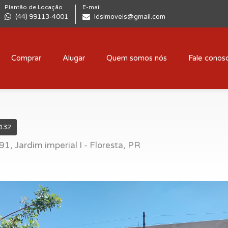
Plantão de Locação
E-mail
(44) 99113-4001
ldsimoveis@gmail.com
Comprar
Alugar
Quem somos nós
Fale conos
1132
1, Jardim imperial I - Floresta, PR