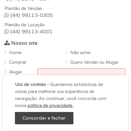
Plantão de Vendas
(44) 99113-0305
Plantão de Locação
(44) 99113-4001
Nosso site
Home
Não achei
Comprar
Quero Vender ou Alugar
Alugar
Horário de funcionamento
Sobre
Uso de cookies -
Guardamos estatísticas de
Atendimento na empresa das
Contato
visitas para melhorar sua experiência de
9h00 as 18h00 de segunda-
navegação. Ao continuar, você concorda com
feira à sexta.
nossa
política de privacidade.
OK
LDS Imóveis © Copyright 2026 -
Imoblist
Concordar e fechar
Entre em contato