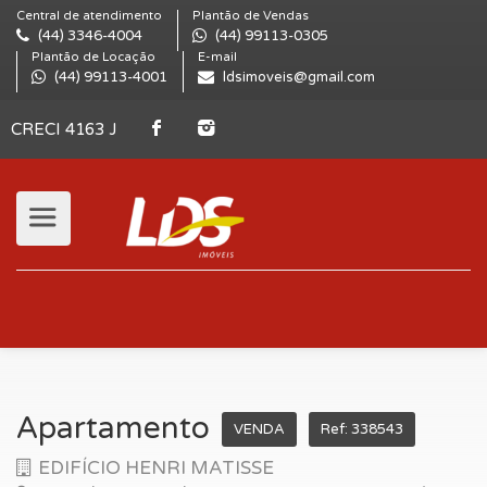
Central de atendimento
Plantão de Vendas
(44) 3346-4004
(44) 99113-0305
Plantão de Locação
E-mail
(44) 99113-4001
ldsimoveis@gmail.com
CRECI 4163 J
Apartamento
VENDA
Ref: 338543
EDIFÍCIO HENRI MATISSE