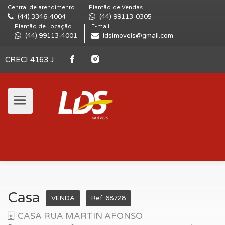
Central de atendimento
Plantão de Vendas
(44) 3346-4004
(44) 99113-0305
Plantão de Locação
E-mail
(44) 99113-4001
ldsimoveis@gmail.com
CRECI 4163 J
Casa
VENDA
Ref: 68728
CASA RUA MARTIN AFONSO