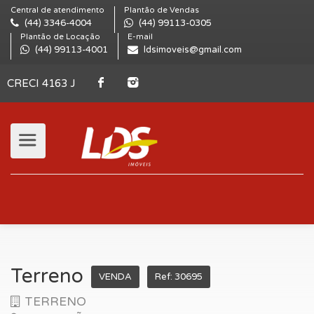
Central de atendimento
Plantão de Vendas
(44) 3346-4004
(44) 99113-0305
Plantão de Locação
E-mail
(44) 99113-4001
ldsimoveis@gmail.com
CRECI 4163 J
Terreno
VENDA
Ref: 30695
TERRENO