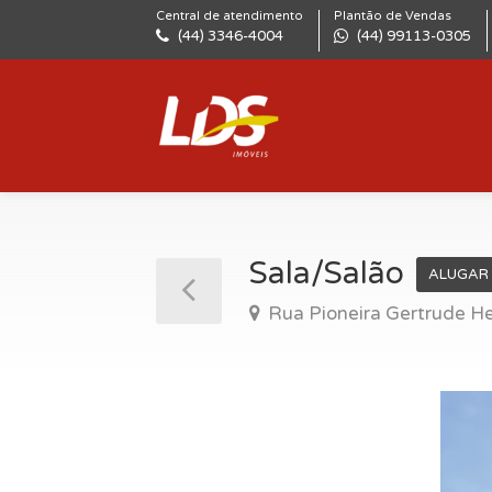
Central de atendimento
Plantão de Vendas
(44) 3346-4004
(44) 99113-0305
Sala/Salão
ALUGAR
Rua Pioneira Gertrude Hec