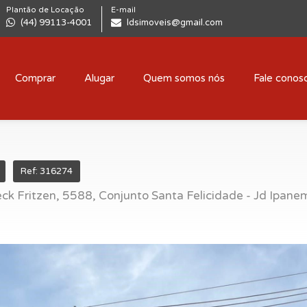
Plantão de Locação
E-mail
(44) 99113-4001
ldsimoveis@gmail.com
Comprar
Alugar
Quem somos nós
Fale conos
Ref: 316274
k Fritzen, 5588, Conjunto Santa Felicidade - Jd Ipanem