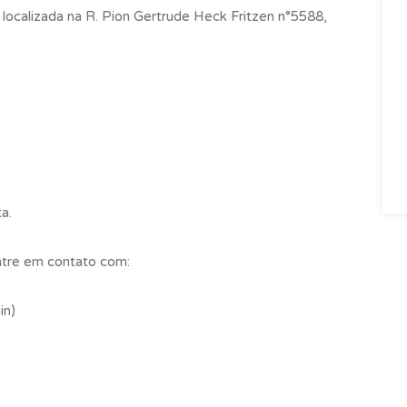
localizada na R. Pion Gertrude Heck Fritzen n°5588,
a.
entre em contato com:
in)