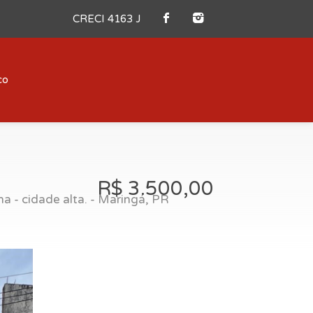
CRECI 4163 J
co
R$ 3.500,00
a - cidade alta. - Maringá, PR