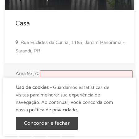
Casa
Rua Euclides da Cunha, 1185, Jardim Panorama -
Sarandi, PR
Área 93,70 m²
3 Quartos
2 Banheiros
Horário de funcionamento
2 Vagas
Uso de cookies -
Guardamos estatísticas de
Atendimento na empresa das
visitas para melhorar sua experiência de
9h00 as 18h00 de segunda-
navegação. Ao continuar, você concorda com
feira à sexta.
nossa
política de privacidade.
«
1
2
3
4
5
6
7
8
OK
Concordar e fechar
9
10
11
12
»